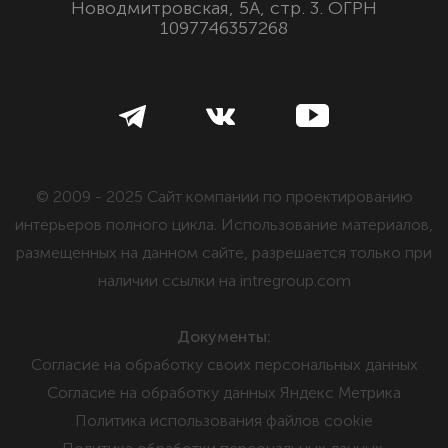
Новодмитровская, 5А, стр. 3. ОГРН
1097746357268
© 2009 - 2025 Сайт компании по проектированию
интерьеров полного цикла. Использование материалов,
размещенных на данном сайте, разрешается только при
наличии ссылки на intregroup.com
Документы:
Cогласие на обработку своих персональных данных
Cогласие на обработку данных Яндекс Метрика
Политика использования файлов cookie