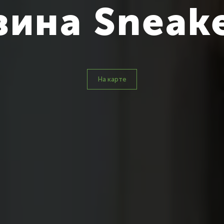
зина Sneak
На карте