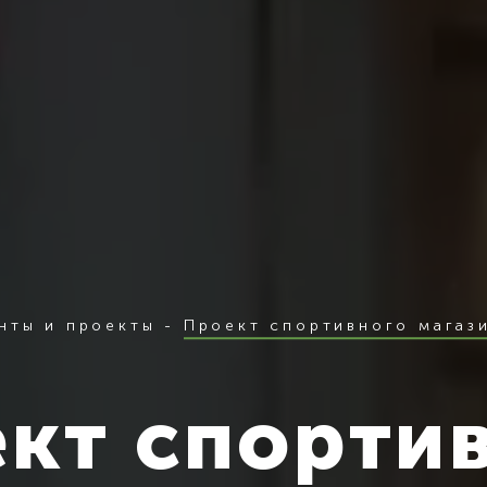
нты и проекты
-
Проект спортивного магаз
кт спорти