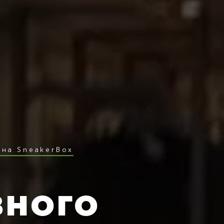
ина SneakerBox
вного