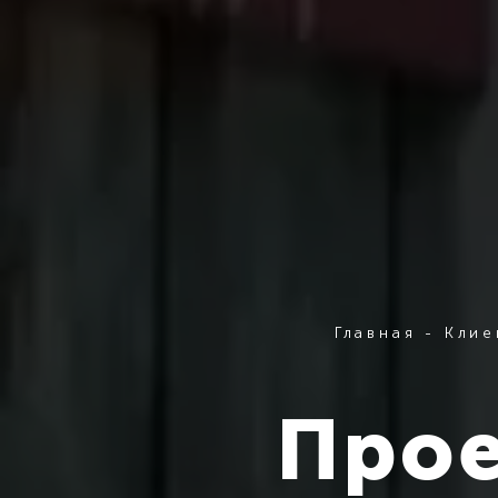
Главная
-
Клие
Прое